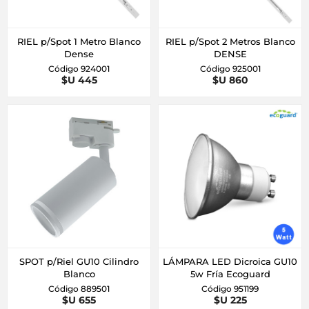
RIEL p/Spot 1 Metro Blanco
RIEL p/Spot 2 Metros Blanco
Dense
DENSE
Código 924001
Código 925001
$U 445
$U 860
SPOT p/Riel GU10 Cilindro
LÁMPARA LED Dicroica GU10
Blanco
5w Fría Ecoguard
Código 889501
Código 951199
$U 655
$U 225