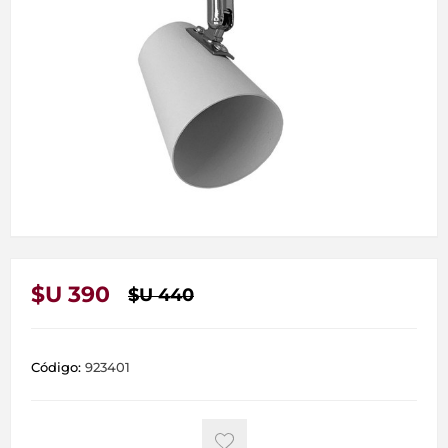
$U 390
$U 440
Código:
923401