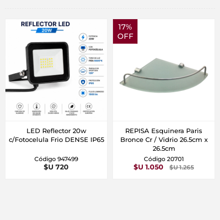
17%
OFF
LED Reflector 20w
REPISA Esquinera Paris
c/Fotocelula Frio DENSE IP65
Bronce Cr / Vidrio 26.5cm x
26.5cm
Código 947499
Código 20701
$U 720
$U 1.050
$U 1.265