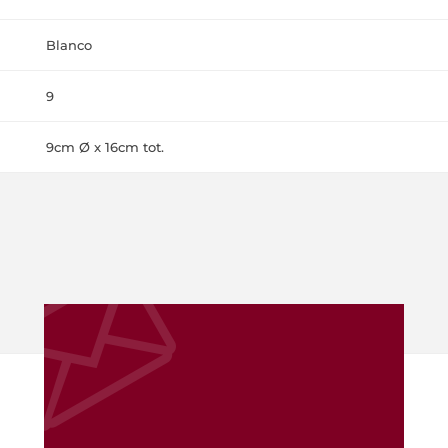
Blanco
9
9cm Ø x 16cm tot.