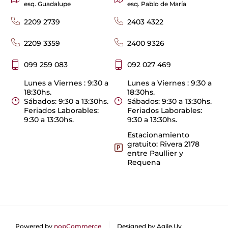
esq. Guadalupe
esq. Pablo de María
2209 2739
2403 4322
2209 3359
2400 9326
099 259 083
092 027 469
Lunes a Viernes : 9:30 a
Lunes a Viernes : 9:30 a
18:30hs.
18:30hs.
Sábados: 9:30 a 13:30hs.
Sábados: 9:30 a 13:30hs.
Feriados Laborables:
Feriados Laborables:
9:30 a 13:30hs.
9:30 a 13:30hs.
Estacionamiento
gratuito: Rivera 2178
entre Paullier y
Requena
Powered by
nopCommerce
Designed by
Agile.Uy