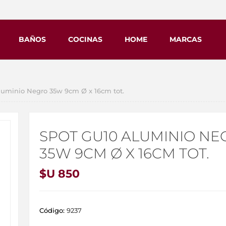
BAÑOS
COCINAS
HOME
MARCAS
uminio Negro 35w 9cm Ø x 16cm tot.
SPOT GU10 ALUMINIO NE
35W 9CM Ø X 16CM TOT.
$U 850
Código:
9237