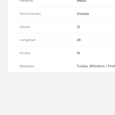
Material
Metal
Terminación
Dorado
Altura
12
Longitud
29
Ancho
16
Medidas
Tulipa: Ø10x3cm / Pro