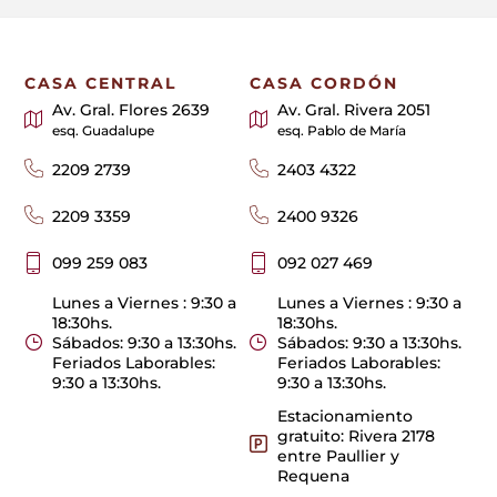
CASA CENTRAL
CASA CORDÓN
Av. Gral. Flores 2639
Av. Gral. Rivera 2051
esq. Guadalupe
esq. Pablo de María
2209 2739
2403 4322
2209 3359
2400 9326
099 259 083
092 027 469
Lunes a Viernes : 9:30 a
Lunes a Viernes : 9:30 a
18:30hs.
18:30hs.
Sábados: 9:30 a 13:30hs.
Sábados: 9:30 a 13:30hs.
Feriados Laborables:
Feriados Laborables:
9:30 a 13:30hs.
9:30 a 13:30hs.
Estacionamiento
gratuito: Rivera 2178
entre Paullier y
Requena