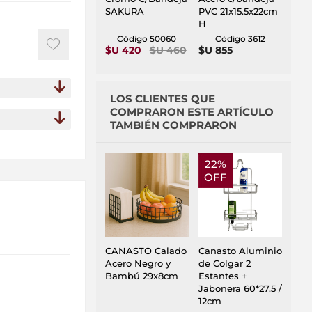
SAKURA
PVC 21x15.5x22cm
H
Código 50060
Código 3612
$U 420
$U 460
$U 855
LOS CLIENTES QUE
COMPRARON ESTE ARTÍCULO
TAMBIÉN COMPRARON
22%
OFF
CANASTO Calado
Canasto Aluminio
Acero Negro y
de Colgar 2
Bambú 29x8cm
Estantes +
Jabonera 60*27.5 /
12cm