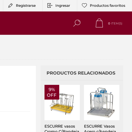
Registrarse
Ingresar
Productos favoritos
0
ITEM(S)
PRODUCTOS RELACIONADOS
9%
OFF
ESCURRE vasos
ESCURRE Vasos
Cromo C/Bandeja
Acero c/bandeja