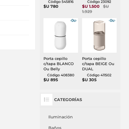
Código 545816
Código 23092
$U 780
$U 1.500
$U
1.929
Porta cepillo
Porta cepillo
c/tapa BLANCO
c/tapa BEIGE Ou
Ou Belly
DUAL
Código 408380
Código 411502
$U 895
$U 305
CATEGORÍAS
Iluminación
Baños