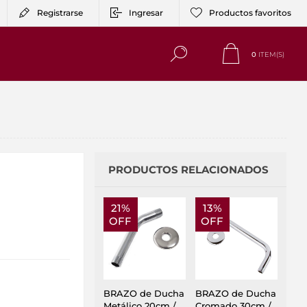
Registrarse
Ingresar
Productos favoritos
0
ITEM(S)
PRODUCTOS RELACIONADOS
21%
13%
OFF
OFF
BRAZO de Ducha
BRAZO de Ducha
Metálico 20cm /
Cromado 30cm /