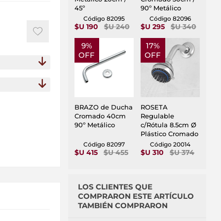
45º
90º Metálico
Código 82095
Código 82096
$U 190
$U 240
$U 295
$U 340
9%
17%
OFF
OFF
BRAZO de Ducha
ROSETA
Cromado 40cm
Regulable
90º Metálico
c/Rótula 8.5cm Ø
Plástico Cromado
Código 82097
Código 20014
$U 415
$U 455
$U 310
$U 374
LOS CLIENTES QUE
COMPRARON ESTE ARTÍCULO
TAMBIÉN COMPRARON