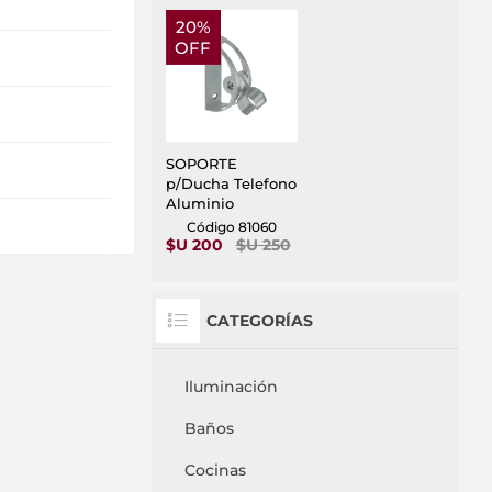
20%
OFF
SOPORTE
p/Ducha Telefono
Aluminio
Código 81060
$U 200
$U 250
CATEGORÍAS
Iluminación
Baños
Cocinas