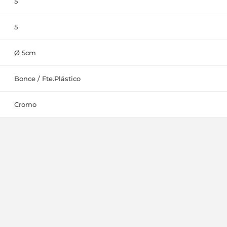
5
5
Ø 5cm
Bonce / Fte.Plástico
Cromo