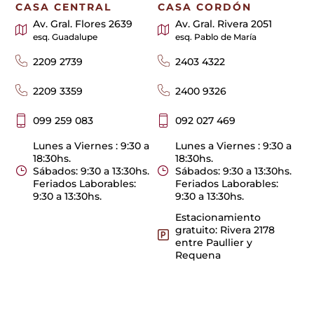
CASA CENTRAL
CASA CORDÓN
Av. Gral. Flores 2639
Av. Gral. Rivera 2051
esq. Guadalupe
esq. Pablo de María
2209 2739
2403 4322
2209 3359
2400 9326
099 259 083
092 027 469
Lunes a Viernes : 9:30 a
Lunes a Viernes : 9:30 a
18:30hs.
18:30hs.
Sábados: 9:30 a 13:30hs.
Sábados: 9:30 a 13:30hs.
Feriados Laborables:
Feriados Laborables:
9:30 a 13:30hs.
9:30 a 13:30hs.
Estacionamiento
gratuito: Rivera 2178
entre Paullier y
Requena