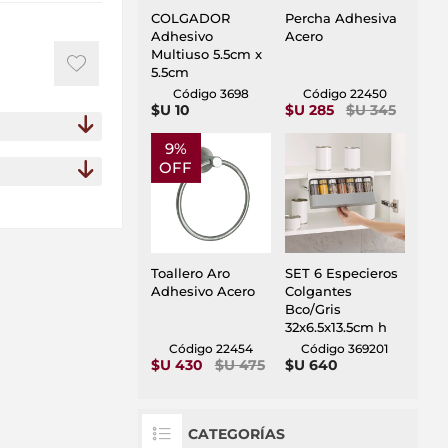
COLGADOR
Percha Adhesiva
Adhesivo
Acero
Multiuso 5.5cm x
5.5cm
Código 3698
Código 22450
$U 10
$U 285
$U 345
9%
OFF
Toallero Aro
SET 6 Especieros
Adhesivo Acero
Colgantes
Bco/Gris
32x6.5x13.5cm h
Código 22454
Código 369201
$U 430
$U 475
$U 640
CATEGORÍAS