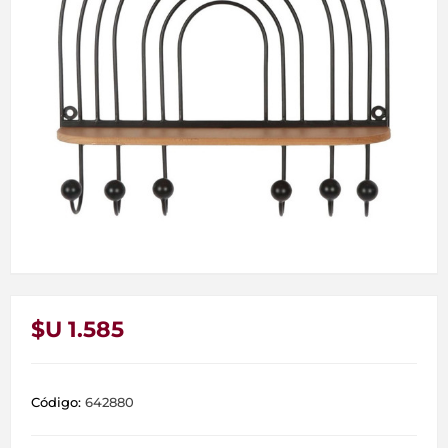
$U 1.585
Código:
642880