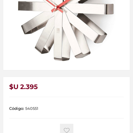
$U 2.395
Código:
540551