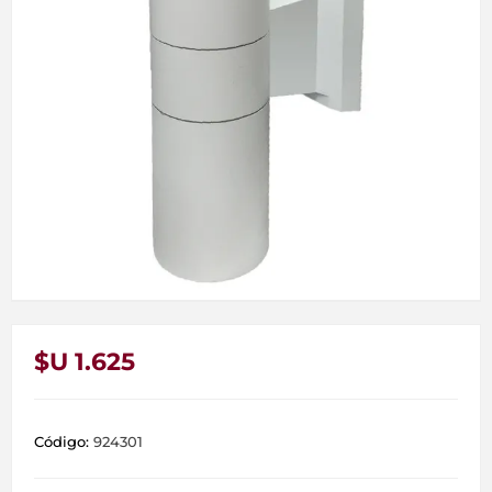
$U 1.625
Código:
924301