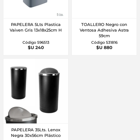
PAPELERA 5Lts Plastica
TOALLERO Negro con
Vaiven Gris 13x18x25cm H
Ventosa Adhesiva Astra
59cm
Código 596513
Código 531816
$U 240
$U 880
PAPELERA 35Lts. Lenox
Negra 30x56cm Plástico