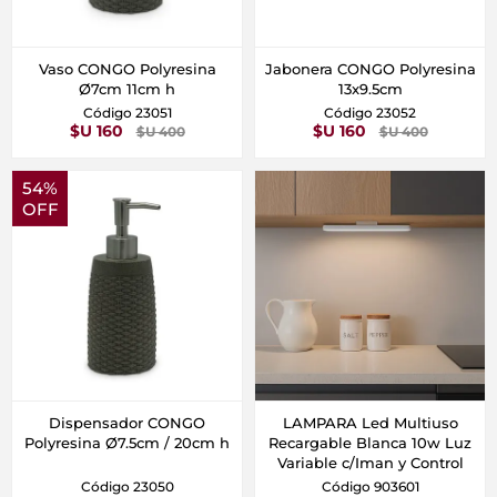
Vaso CONGO Polyresina
Jabonera CONGO Polyresina
Ø7cm 11cm h
13x9.5cm
Código 23051
Código 23052
$U 160
$U 160
$U 400
$U 400
54%
OFF
Dispensador CONGO
LAMPARA Led Multiuso
Polyresina Ø7.5cm / 20cm h
Recargable Blanca 10w Luz
Variable c/Iman y Control
Código 23050
Código 903601