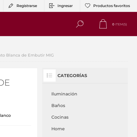
Registrarse
Ingresar
Productos favoritos
0
ITEM(S)
to Blanca de Embutir MIG
CATEGORÍAS
DE
Iluminación
Baños
lanco
Cocinas
Home