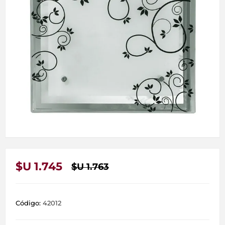
$U 1.745
$U 1.763
Código:
42012