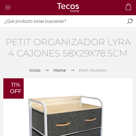
PETIT ORGANIZADOR LYRA
4 CAJONES 58X29X78.5CM
Inicio
Home
Petit Muebles
11%
OFF