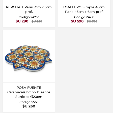
PERCHA T Paris 7cm x 5cm
TOALLERO Simple 45cm.
prof.
Paris 45cm x 6cm prof.
Código 24753
Código 24718
$U 290
$U 590
$U 350
$U 720
POSA FUENTE
Ceramica/Corcho Diseños
Surtidos Ø20cm
Código 5565
$U 260