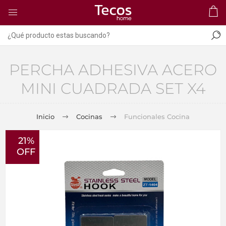
PERCHA ADHESIVA ACERO
MINI CUADRADA SET X4
Inicio
Cocinas
Funcionales Cocina
21%
OFF