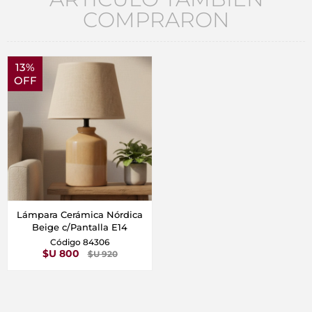
COMPRARON
13%
OFF
Lámpara Cerámica Nórdica
Beige c/Pantalla E14
Código 84306
$U 800
$U 920