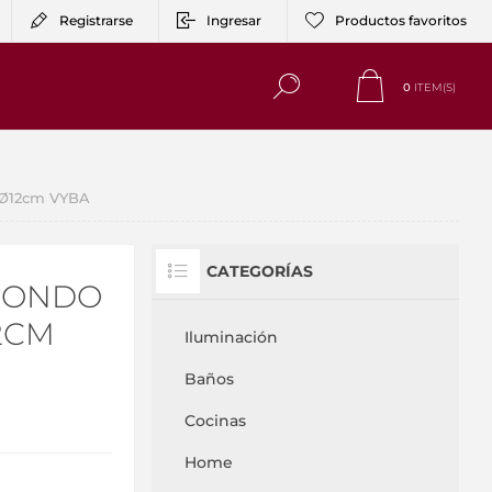
Registrarse
Ingresar
Productos favoritos
0
ITEM(S)
 Ø12cm VYBA
CATEGORÍAS
DONDO
2CM
Iluminación
Baños
Cocinas
Home