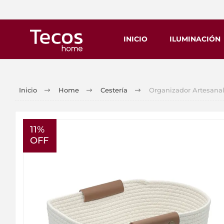
INICIO
ILUMINACIÓN
Inicio
Home
Cestería
Organizador Artesana
11%
OFF