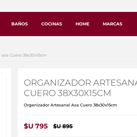
BAÑOS
COCINAS
HOME
MARCAS
l asa Cuero 38x30x15cm
ORGANIZADOR ARTESANA
CUERO 38X30X15CM
Organizador Artesanal Asa Cuero 38x30x15cm
$U 795
$U 895