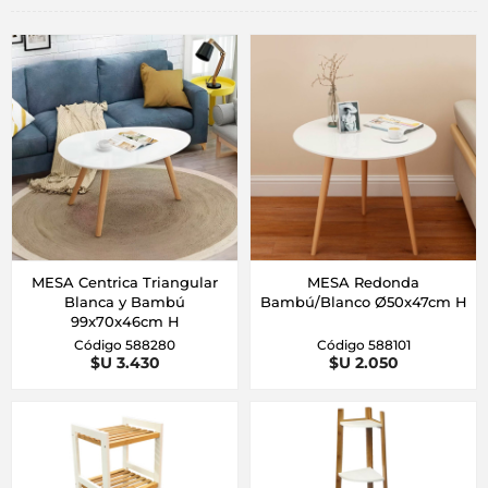
MESA Centrica Triangular
MESA Redonda
Blanca y Bambú
Bambú/Blanco Ø50x47cm H
99x70x46cm H
Código 588280
Código 588101
$U 3.430
$U 2.050