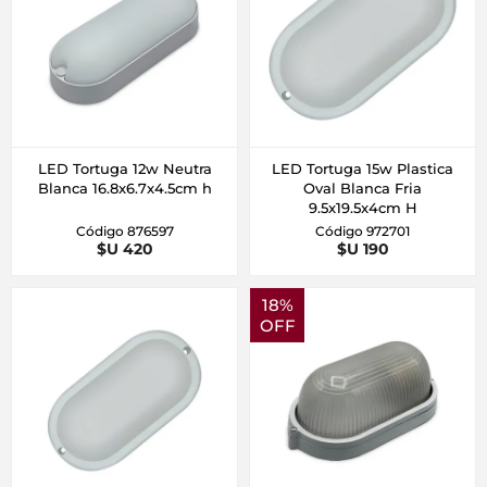
LED Tortuga 12w Neutra
LED Tortuga 15w Plastica
Blanca 16.8x6.7x4.5cm h
Oval Blanca Fria
9.5x19.5x4cm H
Código 876597
Código 972701
$U 420
$U 190
18%
OFF