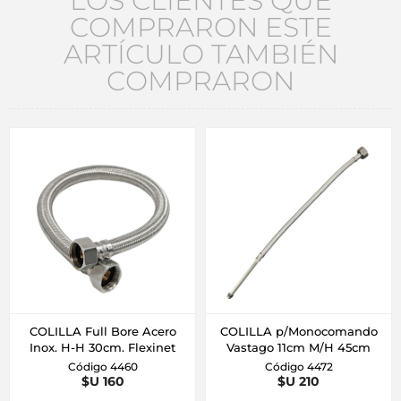
LOS CLIENTES QUE
COMPRARON ESTE
ARTÍCULO TAMBIÉN
COMPRARON
COLILLA Full Bore Acero
COLILLA p/Monocomando
Inox. H-H 30cm. Flexinet
Vastago 11cm M/H 45cm
Código 4460
Código 4472
$U 160
$U 210