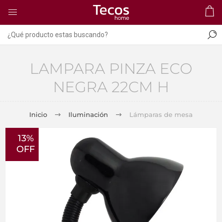
LAMPARA PINZA ECO
NEGRA 22CM H
Inicio
Iluminación
Lámparas de mesa
13%
OFF