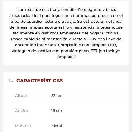
"Lámpara de escritorio con diseño elegante y brazo
articulado, ideal para lograr una iluminación precisa en el
área de estudio, lectura o trabajo. Su estructura metálica
de líneas limpias aporta estilo y resistencia, integrándose
fácilmente en distintos ambientes del hogar u oficina.
Posee cable de alimentación directo a 220V con llave de
encendido integrada. Compatible con lámpara LED,
vintage o decorativa con portalámparas E27 (no incluye
lámpara)."
CARACTERÍSTICAS
Altura
53 cm
Ancho
15 cm
Material
Metal