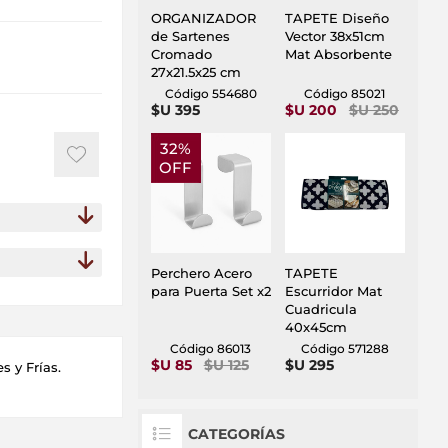
ORGANIZADOR
TAPETE Diseño
de Sartenes
Vector 38x51cm
Cromado
Mat Absorbente
27x21.5x25 cm
Código 554680
Código 85021
$U 395
$U 200
$U 250
32%
OFF
Perchero Acero
TAPETE
para Puerta Set x2
Escurridor Mat
Cuadricula
40x45cm
Código 86013
Código 571288
$U 85
$U 125
$U 295
s y Frías.
CATEGORÍAS