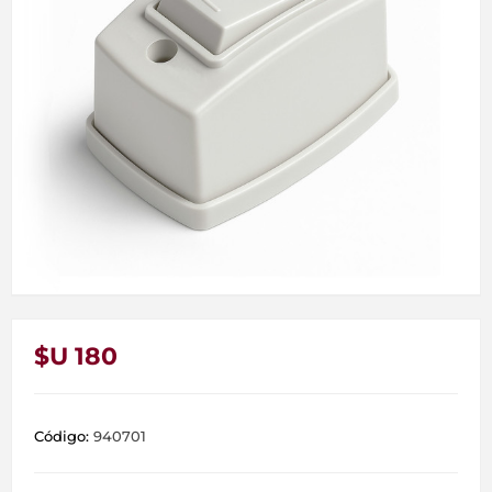
$U 180
Código:
940701