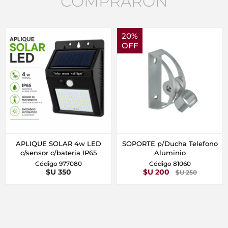
COMPRARON
20%
OFF
APLIQUE SOLAR 4w LED
SOPORTE p/Ducha Telefono
c/sensor c/bateria IP65
Aluminio
Código 977080
Código 81060
$U 350
$U 200
$U 250