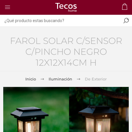
FAROL SOLAR C/SENSOR
C/PINCHO NEGRO
12X12X14CM H
Inicio
Iluminación
De Exterior