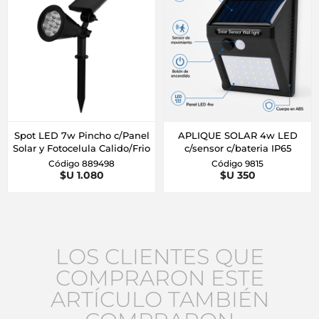
Spot LED 7w Pincho c/Panel
APLIQUE SOLAR 4w LED
Solar y Fotocelula Calido/Frio
c/sensor c/bateria IP65
Código 889498
Código 9815
$U 1.080
$U 350
LOS CLIENTES QUE
COMPRARON ESTE
ARTÍCULO TAMBIÉN