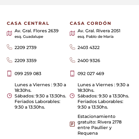
CASA CENTRAL
CASA CORDÓN
Av. Gral. Flores 2639
Av. Gral. Rivera 2051
esq. Guadalupe
esq. Pablo de María
2209 2739
2403 4322
2209 3359
2400 9326
099 259 083
092 027 469
Lunes a Viernes : 9:30 a
Lunes a Viernes : 9:30 a
18:30hs.
18:30hs.
Sábados: 9:30 a 13:30hs.
Sábados: 9:30 a 13:30hs.
Feriados Laborables:
Feriados Laborables:
9:30 a 13:30hs.
9:30 a 13:30hs.
Estacionamiento
gratuito: Rivera 2178
entre Paullier y
Requena