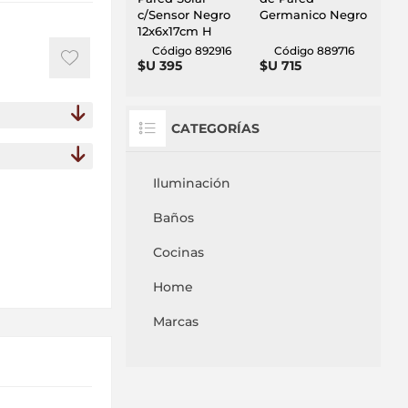
c/Sensor Negro
Germanico Negro
12x6x17cm H
Código 892916
Código 889716
$U 395
$U 715
CATEGORÍAS
Iluminación
Baños
Cocinas
Home
Marcas