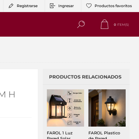
Registrarse
Ingresar
Productos favoritos
0
ITEM(S)
PRODUCTOS RELACIONADOS
CM H
FAROL 1 Luz
FAROL Plastico
Pared Solar
de Pared