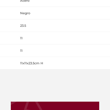
Acero
Negro
23.5
11
11
11x11x23.5cm H