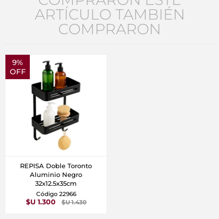
ARTÍCULO TAMBIÉN
COMPRARON
9%
OFF
REPISA Doble Toronto
Aluminio Negro
32x12.5x35cm
Código 22966
$U 1.300
$U 1.430