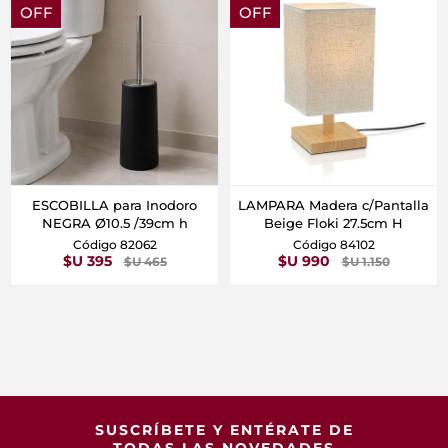
OFF
OFF
ESCOBILLA para Inodoro
LAMPARA Madera c/Pantalla
NEGRA Ø10.5 /39cm h
Beige Floki 27.5cm H
Código 82062
Código 84102
$U 395
$U 990
$U 465
$U 1.150
SUSCRÍBETE Y ENTÉRATE DE