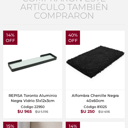
ARTÍCULO TAMBIÉN
COMPRARON
14%
40%
OFF
OFF
REPISA Toronto Aluminio
Alfombra Chenille Negra
Negra Vidrio 51x12x3cm
40x60cm
Código 22950
Código 81025
$U 965
$U 250
$U 1.116
$U 416
15%
14%