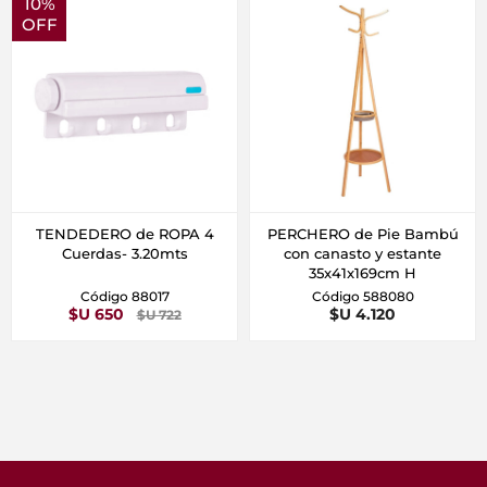
10%
OFF
TENDEDERO de ROPA 4
PERCHERO de Pie Bambú
Cuerdas- 3.20mts
con canasto y estante
35x41x169cm H
Código 88017
Código 588080
$U 650
$U 4.120
$U 722