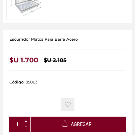
Escurridor Platos Para Barra Acero
$U 1.700
$U 2.105
Código:
85083
AGREGAR