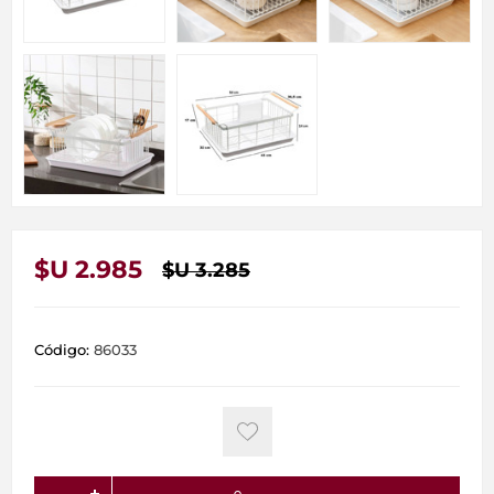
$U 2.985
$U 3.285
Código:
86033