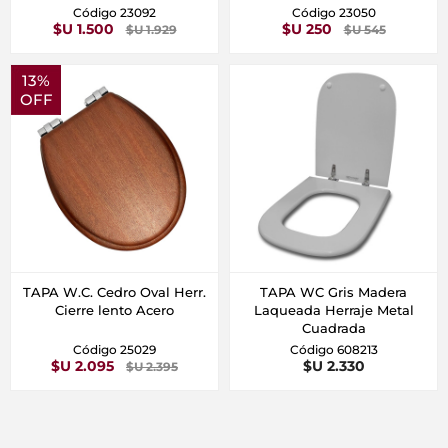
Código 23092
Código 23050
$U 1.500
$U 250
$U 1.929
$U 545
13%
OFF
TAPA W.C. Cedro Oval Herr.
TAPA WC Gris Madera
Cierre lento Acero
Laqueada Herraje Metal
Cuadrada
Código 25029
Código 608213
$U 2.095
$U 2.330
$U 2.395