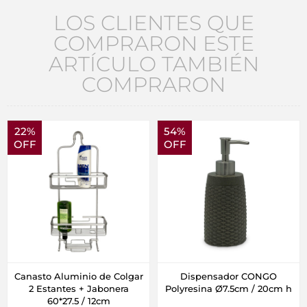
LOS CLIENTES QUE
COMPRARON ESTE
ARTÍCULO TAMBIÉN
COMPRARON
22%
54%
OFF
OFF
Canasto Aluminio de Colgar
Dispensador CONGO
2 Estantes + Jabonera
Polyresina Ø7.5cm / 20cm h
60*27.5 / 12cm