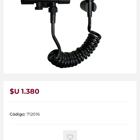
$U 1.380
Código:
712016