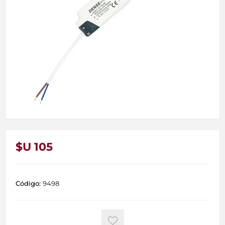
$U 105
Código:
9498