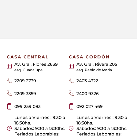
CASA CENTRAL
CASA CORDÓN
Av. Gral. Flores 2639
Av. Gral. Rivera 2051
esq. Guadalupe
esq. Pablo de María
2209 2739
2403 4322
2209 3359
2400 9326
099 259 083
092 027 469
Lunes a Viernes : 9:30 a
Lunes a Viernes : 9:30 a
18:30hs.
18:30hs.
Sábados: 9:30 a 13:30hs.
Sábados: 9:30 a 13:30hs.
Feriados Laborables:
Feriados Laborables: