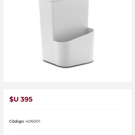
$U 395
Código:
406001