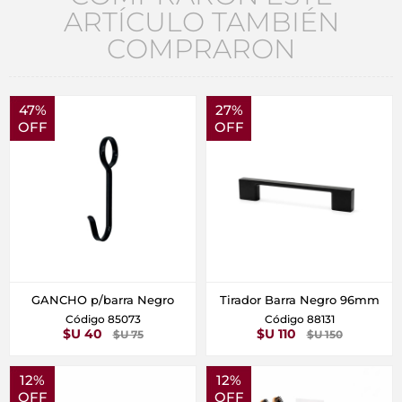
ARTÍCULO TAMBIÉN
COMPRARON
47%
27%
OFF
OFF
GANCHO p/barra Negro
Tirador Barra Negro 96mm
Código 85073
Código 88131
$U 40
$U 110
$U 75
$U 150
12%
12%
OFF
OFF