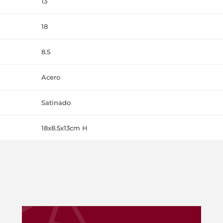
13
18
8.5
Acero
Satinado
18x8.5x13cm H