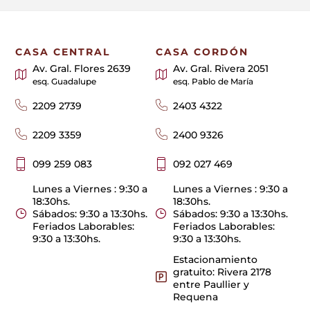
CASA CENTRAL
CASA CORDÓN
Av. Gral. Flores 2639
Av. Gral. Rivera 2051
esq. Guadalupe
esq. Pablo de María
2209 2739
2403 4322
2209 3359
2400 9326
099 259 083
092 027 469
Lunes a Viernes : 9:30 a
Lunes a Viernes : 9:30 a
18:30hs.
18:30hs.
Sábados: 9:30 a 13:30hs.
Sábados: 9:30 a 13:30hs.
Feriados Laborables:
Feriados Laborables:
9:30 a 13:30hs.
9:30 a 13:30hs.
Estacionamiento
gratuito: Rivera 2178
entre Paullier y
Requena