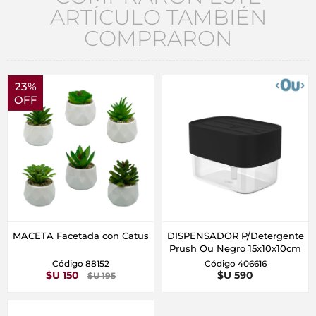
ARTÍCULO TAMBIÉN
COMPRARON
23%
OFF
MACETA Facetada con Catus
DISPENSADOR P/Detergente
Prush Ou Negro 15x10x10cm
Código 88152
Código 406616
$U 150
$U 590
$U 195