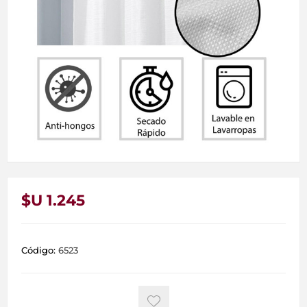
$U 1.245
Código:
6523