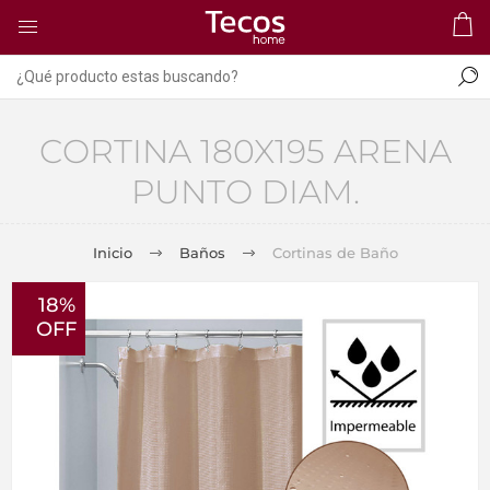
CORTINA 180X195 ARENA
PUNTO DIAM.
Inicio
Baños
Cortinas de Baño
18%
OFF