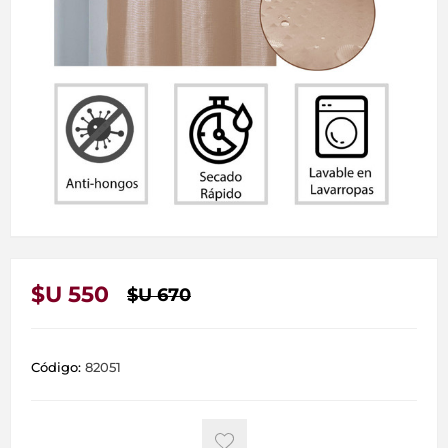
$U 550
$U 670
Código:
82051