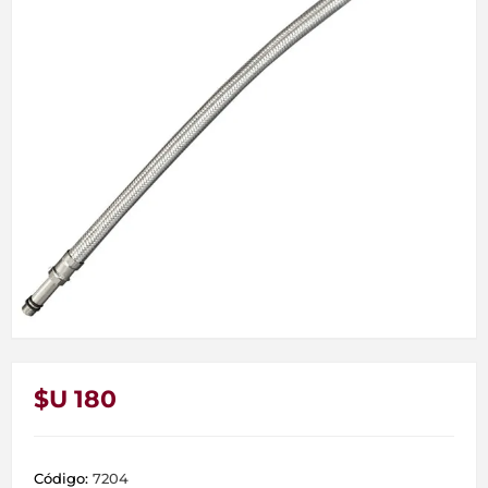
$U 180
Código:
7204