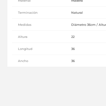
Material
Madera
Terminación
Natural
Medidas
Diámetro 36cm / Altu
Altura
22
Longitud
36
Ancho
36