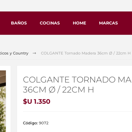
BAÑOS
COCINAS
HOME
MARCAS
icos y Country
COLGANTE Tornado Madera 36cm Ø / 22cm H
COLGANTE TORNADO M
36CM Ø / 22CM H
$U 1.350
Código:
9072