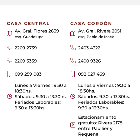
CASA CENTRAL
CASA CORDÓN
Av. Gral. Flores 2639
Av. Gral. Rivera 2051
esq. Guadalupe
esq. Pablo de María
2209 2739
2403 4322
2209 3359
2400 9326
099 259 083
092 027 469
Lunes a Viernes : 9:30 a
Lunes a Viernes : 9:30 a
18:30hs.
18:30hs.
Sábados: 9:30 a 13:30hs.
Sábados: 9:30 a 13:30hs.
Feriados Laborables:
Feriados Laborables:
9:30 a 13:30hs.
9:30 a 13:30hs.
Estacionamiento
gratuito: Rivera 2178
entre Paullier y
Requena