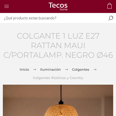
COLGANTE 1 LUZ E27
RATTAN MAUI
C/PORTALAMP. NEGRO Ø46
Inicio
Iluminación
Colgantes
Colgantes Rústicos y Country