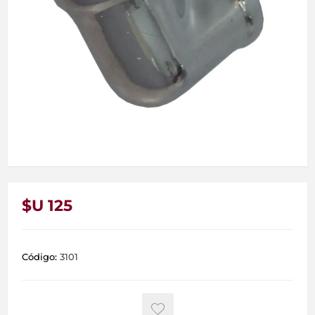
$U 125
Código:
3101