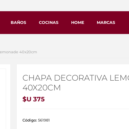
BAÑOS
COCINAS
HOME
MARCAS
 Lemonade 40x20cm
CHAPA DECORATIVA LE
40X20CM
$U 375
Código:
561981