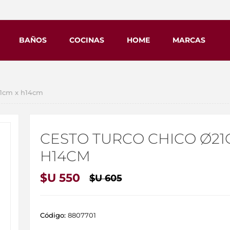
BAÑOS
COCINAS
HOME
MARCAS
21cm x h14cm
CESTO TURCO CHICO Ø21
H14CM
$U 550
$U 605
Código:
8807701