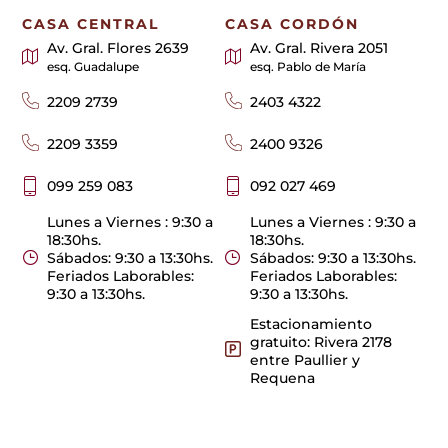
CASA CENTRAL
CASA CORDÓN
Av. Gral. Flores 2639
Av. Gral. Rivera 2051
esq. Guadalupe
esq. Pablo de María
2209 2739
2403 4322
2209 3359
2400 9326
099 259 083
092 027 469
Lunes a Viernes : 9:30 a
Lunes a Viernes : 9:30 a
18:30hs.
18:30hs.
Sábados: 9:30 a 13:30hs.
Sábados: 9:30 a 13:30hs.
Feriados Laborables:
Feriados Laborables:
9:30 a 13:30hs.
9:30 a 13:30hs.
Estacionamiento
gratuito: Rivera 2178
entre Paullier y
Requena