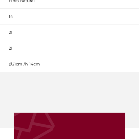
Fibra natural
14
21
21
Ø21cm /h 14cm