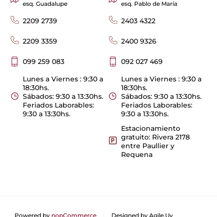
esq. Guadalupe
esq. Pablo de María
2209 2739
2403 4322
2209 3359
2400 9326
099 259 083
092 027 469
Lunes a Viernes : 9:30 a
Lunes a Viernes : 9:30 a
18:30hs.
18:30hs.
Sábados: 9:30 a 13:30hs.
Sábados: 9:30 a 13:30hs.
Feriados Laborables:
Feriados Laborables:
9:30 a 13:30hs.
9:30 a 13:30hs.
Estacionamiento
gratuito: Rivera 2178
entre Paullier y
Requena
Powered by
nopCommerce
Designed by
Agile.Uy